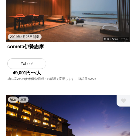
2024年4月26日開業
提供：Yahoo!トラベル
cometa伊勢志摩
Yahoo!
49,001円〜/人
1泊1室2名の参考価格/日程・お部屋で変動します。 確認日:02/26
宿泊
三重