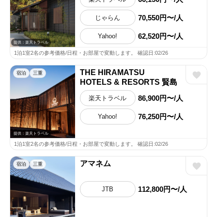
70,550円〜/人
じゃらん
62,520円〜/人
Yahoo!
提供：楽天トラベル
1泊1室2名の参考価格/日程・お部屋で変動します。 確認日:02/26
THE HIRAMATSU
宿泊
三重
HOTELS & RESORTS 賢島
86,900円〜/人
楽天トラベル
76,250円〜/人
Yahoo!
提供：楽天トラベル
1泊1室2名の参考価格/日程・お部屋で変動します。 確認日:02/26
アマネム
宿泊
三重
112,800円〜/人
JTB