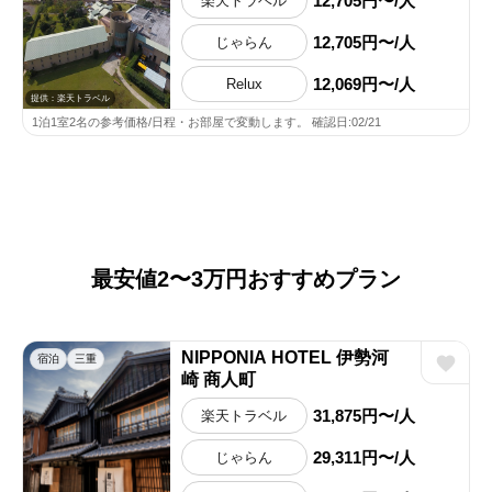
12,705円〜/人
楽天トラベル
12,705円〜/人
じゃらん
12,069円〜/人
Relux
提供：楽天トラベル
1泊1室2名の参考価格/日程・お部屋で変動します。 確認日:02/21
最安値2〜3万円おすすめプラン
NIPPONIA HOTEL 伊勢河
宿泊
三重
崎 商人町
31,875円〜/人
楽天トラベル
29,311円〜/人
じゃらん