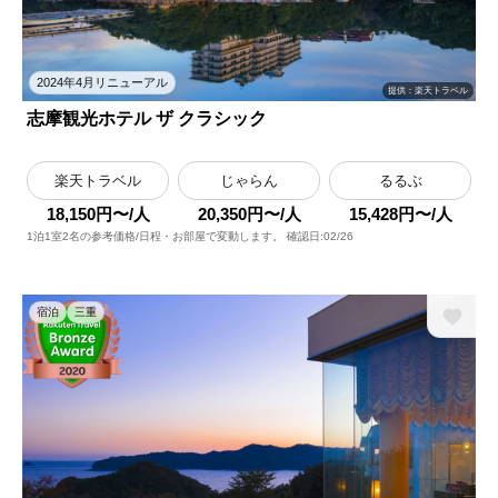
2024年4月リニューアル
提供：楽天トラベル
志摩観光ホテル ザ クラシック
楽天トラベル
じゃらん
るるぶ
18,150円〜/人
20,350円〜/人
15,428円〜/人
1泊1室2名の参考価格/日程・お部屋で変動します。 確認日:02/26
宿泊
三重