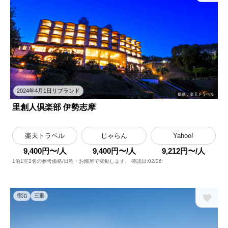
2024年4月1日リブランド
提供：楽天トラベル
里創人倶楽部 伊勢志摩
楽天トラベル
じゃらん
Yahoo!
9,400円〜/人
9,400円〜/人
9,212円〜/人
1泊1室2名の参考価格/日程・お部屋で変動します。 確認日:02/26
宿泊
三重