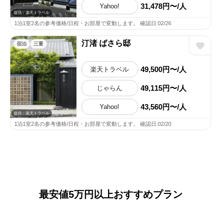
31,478円〜/人
Yahoo!
提供：楽天トラベル
1泊1室2名の参考価格/日程・お部屋で変動します。 確認日:02/26
汀渚 ばさら邸
宿泊
三重
49,500円〜/人
楽天トラベル
49,115円〜/人
じゃらん
43,560円〜/人
Yahoo!
提供：楽天トラベル
1泊1室2名の参考価格/日程・お部屋で変動します。 確認日:02/20
最安値5万円以上おすすめプラン