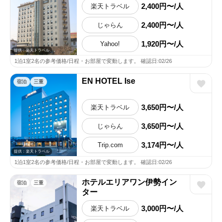
2,400円〜/人
楽天トラベル
2,400円〜/人
じゃらん
1,920円〜/人
Yahoo!
提供：楽天トラベル
1泊1室2名の参考価格/日程・お部屋で変動します。 確認日:02/26
EN HOTEL Ise
宿泊
三重
3,650円〜/人
楽天トラベル
3,650円〜/人
じゃらん
3,174円〜/人
Trip.com
提供：楽天トラベル
1泊1室2名の参考価格/日程・お部屋で変動します。 確認日:02/26
ホテルエリアワン伊勢イン
宿泊
三重
ター
3,000円〜/人
楽天トラベル