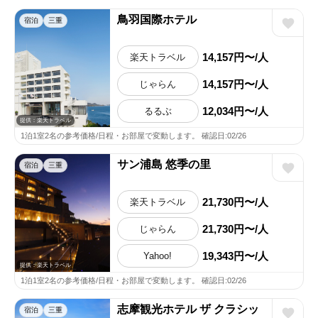
鳥羽国際ホテル
宿泊
三重
14,157円〜/人
楽天トラベル
14,157円〜/人
じゃらん
12,034円〜/人
るるぶ
提供：楽天トラベル
1泊1室2名の参考価格/日程・お部屋で変動します。 確認日:02/26
サン浦島 悠季の里
宿泊
三重
21,730円〜/人
楽天トラベル
21,730円〜/人
じゃらん
19,343円〜/人
Yahoo!
提供：楽天トラベル
1泊1室2名の参考価格/日程・お部屋で変動します。 確認日:02/26
志摩観光ホテル ザ クラシッ
宿泊
三重