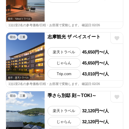
提供：Yahoo!トラベル
1泊1室2名の参考価格/日程・お部屋で変動します。 確認日:02/26
志摩観光 ザ ベイスイート
宿泊
三重
45,650円〜/人
楽天トラベル
45,650円〜/人
じゃらん
43,010円〜/人
Trip.com
提供：楽天トラベル
1泊1室2名の参考価格/日程・お部屋で変動します。 確認日:02/26
季さら別邸 刻～TOKI～
宿泊
三重
32,120円〜/人
楽天トラベル
32,120円〜/人
じゃらん