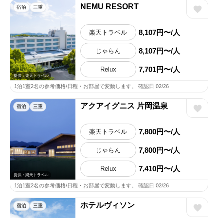
NEMU RESORT
宿泊
三重
8,107円〜/人
楽天トラベル
8,107円〜/人
じゃらん
7,701円〜/人
Relux
提供：楽天トラベル
1泊1室2名の参考価格/日程・お部屋で変動します。 確認日:02/26
アクアイグニス 片岡温泉
宿泊
三重
7,800円〜/人
楽天トラベル
7,800円〜/人
じゃらん
7,410円〜/人
Relux
提供：楽天トラベル
1泊1室2名の参考価格/日程・お部屋で変動します。 確認日:02/26
ホテルヴィソン
宿泊
三重