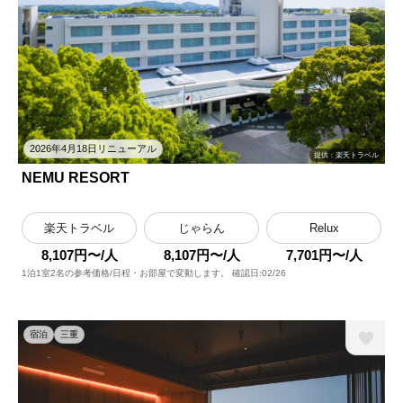
2026年4月18日リニューアル
提供：楽天トラベル
NEMU RESORT
楽天トラベル
じゃらん
Relux
8,107円〜/人
8,107円〜/人
7,701円〜/人
1泊1室2名の参考価格/日程・お部屋で変動します。 確認日:02/26
宿泊
三重