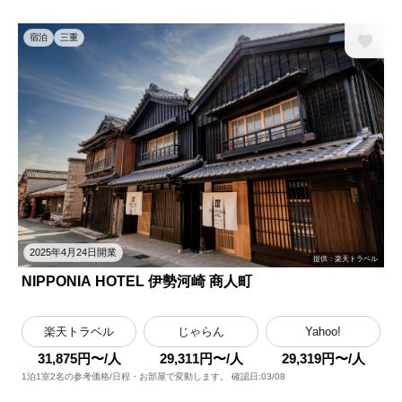
宿泊
三重
2025年4月24日開業
提供：楽天トラベル
NIPPONIA HOTEL 伊勢河崎 商人町
楽天トラベル
じゃらん
Yahoo!
31,875円〜/人
29,311円〜/人
29,319円〜/人
1泊1室2名の参考価格/日程・お部屋で変動します。 確認日:03/08