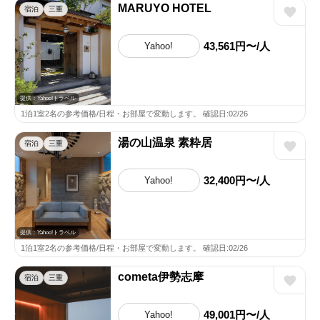
MARUYO HOTEL
宿泊
三重
43,561円〜/人
Yahoo!
提供：Yahoo!トラベル
1泊1室2名の参考価格/日程・お部屋で変動します。 確認日:02/26
湯の山温泉 素粋居
宿泊
三重
32,400円〜/人
Yahoo!
提供：Yahoo!トラベル
1泊1室2名の参考価格/日程・お部屋で変動します。 確認日:02/26
cometa伊勢志摩
宿泊
三重
49,001円〜/人
Yahoo!