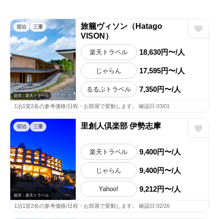
旅籠ヴィソン（Hatago
宿泊
三重
VISON）
18,630円〜/人
楽天トラベル
17,595円〜/人
じゃらん
7,350円〜/人
るるぶトラベル
提供：楽天トラベル
1泊1室2名の参考価格/日程・お部屋で変動します。 確認日:03/01
里創人倶楽部 伊勢志摩
宿泊
三重
9,400円〜/人
楽天トラベル
9,400円〜/人
じゃらん
9,212円〜/人
Yahoo!
提供：楽天トラベル
1泊1室2名の参考価格/日程・お部屋で変動します。 確認日:02/26