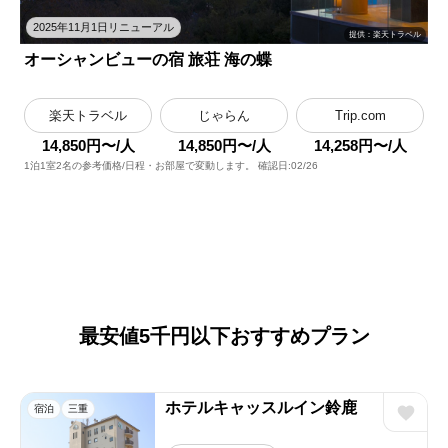
2025年11月1日リニューアル
提供：楽天トラベル
オーシャンビューの宿 旅荘 海の蝶
楽天トラベル
じゃらん
Trip.com
14,850円〜/人
14,850円〜/人
14,258円〜/人
1泊1室2名の参考価格/日程・お部屋で変動します。 確認日:02/26
最安値5千円以下おすすめプラン
ホテルキャッスルイン鈴鹿
宿泊
三重