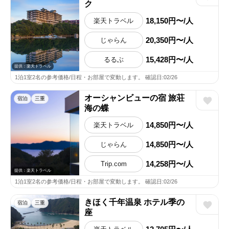
ク
18,150円〜/人
楽天トラベル
20,350円〜/人
じゃらん
15,428円〜/人
るるぶ
提供：楽天トラベル
1泊1室2名の参考価格/日程・お部屋で変動します。 確認日:02/26
オーシャンビューの宿 旅荘
宿泊
三重
海の蝶
14,850円〜/人
楽天トラベル
14,850円〜/人
じゃらん
14,258円〜/人
Trip.com
提供：楽天トラベル
1泊1室2名の参考価格/日程・お部屋で変動します。 確認日:02/26
きほく千年温泉 ホテル季の
宿泊
三重
座