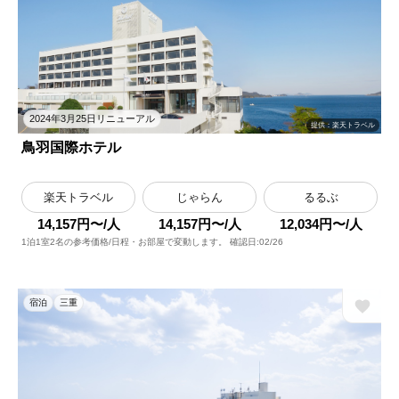
2024年3月25日リニューアル
提供：楽天トラベル
鳥羽国際ホテル
楽天トラベル
じゃらん
るるぶ
14,157円〜/人
14,157円〜/人
12,034円〜/人
1泊1室2名の参考価格/日程・お部屋で変動します。 確認日:02/26
宿泊
三重