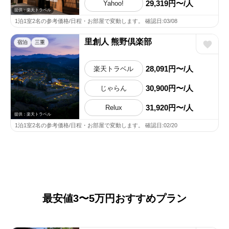
29,319円〜/人
Yahoo!
提供：楽天トラベル
1泊1室2名の参考価格/日程・お部屋で変動します。 確認日:03/08
里創人 熊野倶楽部
宿泊
三重
28,091円〜/人
楽天トラベル
30,900円〜/人
じゃらん
31,920円〜/人
Relux
提供：楽天トラベル
1泊1室2名の参考価格/日程・お部屋で変動します。 確認日:02/20
最安値3〜5万円おすすめプラン