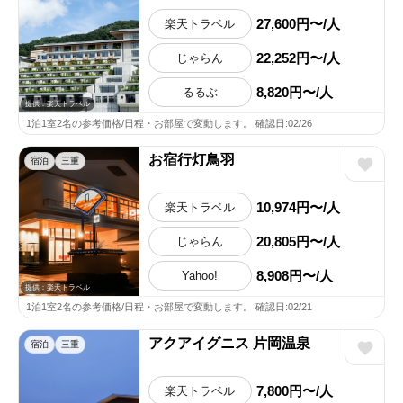
27,600円〜/人
楽天トラベル
22,252円〜/人
じゃらん
8,820円〜/人
るるぶ
提供：楽天トラベル
1泊1室2名の参考価格/日程・お部屋で変動します。 確認日:02/26
お宿行灯鳥羽
宿泊
三重
10,974円〜/人
楽天トラベル
20,805円〜/人
じゃらん
8,908円〜/人
Yahoo!
提供：楽天トラベル
1泊1室2名の参考価格/日程・お部屋で変動します。 確認日:02/21
アクアイグニス 片岡温泉
宿泊
三重
7,800円〜/人
楽天トラベル