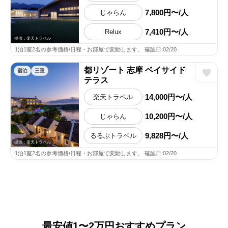
7,800円〜/人
じゃらん
7,410円〜/人
Relux
提供：楽天トラベル
1泊1室2名の参考価格/日程・お部屋で変動します。 確認日:02/20
都リゾート 志摩 ベイサイド
宿泊
三重
テラス
14,000円〜/人
楽天トラベル
10,200円〜/人
じゃらん
9,828円〜/人
るるぶトラベル
提供：楽天トラベル
1泊1室2名の参考価格/日程・お部屋で変動します。 確認日:02/20
最安値1〜2万円おすすめプラン