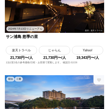
2024年7月13日リニューアル
提供：楽天トラベル
サン浦島 悠季の里
楽天トラベル
じゃらん
Yahoo!
21,730円〜/人
21,730円〜/人
19,343円〜/人
1泊1室2名の参考価格/日程・お部屋で変動します。 確認日:02/26
宿泊
三重