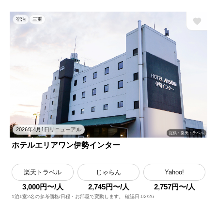
宿泊
三重
2026年4月1日リニューアル
提供：楽天トラベル
ホテルエリアワン伊勢インター
楽天トラベル
じゃらん
Yahoo!
3,000円〜/人
2,745円〜/人
2,757円〜/人
1泊1室2名の参考価格/日程・お部屋で変動します。 確認日:02/26