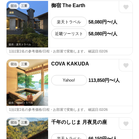
御宿 The Earth
宿泊
三重
58,080円〜/人
楽天トラベル
58,080円〜/人
近畿ツーリスト
提供：楽天トラベル
1泊1室2名の参考価格/日程・お部屋で変動します。 確認日:02/26
COVA KAKUDA
宿泊
三重
113,850円〜/人
Yahoo!
提供：Yahoo!トラベル
1泊1室2名の参考価格/日程・お部屋で変動します。 確認日:02/26
千年のしじま 月夜見の座
宿泊
三重
66,150円〜/人
楽天トラベル