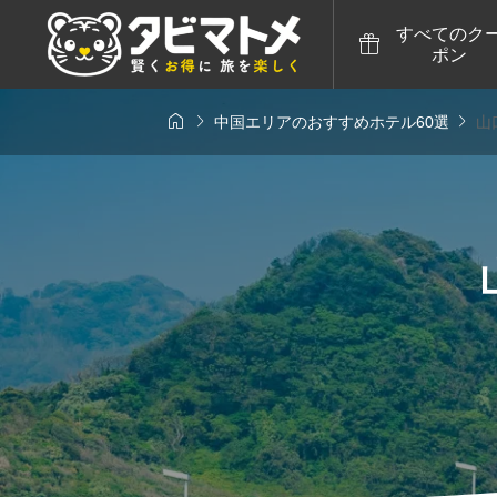
すべてのク

ポン



中国エリアのおすすめホテル60選
山