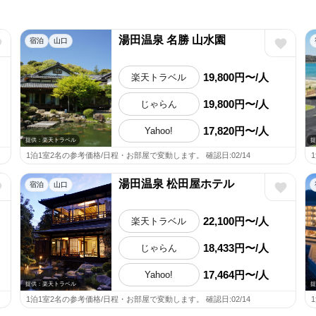
湯田温泉 名勝 山水園
宿泊
山口
19,800円〜/人
楽天トラベル
19,800円〜/人
じゃらん
17,820円〜/人
Yahoo!
提供：楽天トラベル
提
1泊1室2名の参考価格/日程・お部屋で変動します。 確認日:02/14
湯田温泉 松田屋ホテル
宿泊
山口
22,100円〜/人
楽天トラベル
18,433円〜/人
じゃらん
17,464円〜/人
Yahoo!
提供：楽天トラベル
提
1泊1室2名の参考価格/日程・お部屋で変動します。 確認日:02/14