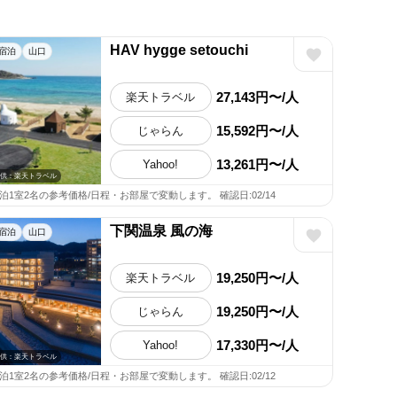
HAV hygge setouchi
宿泊
山口
27,143円〜/人
楽天トラベル
15,592円〜/人
じゃらん
13,261円〜/人
Yahoo!
供：楽天トラベル
1泊1室2名の参考価格/日程・お部屋で変動します。 確認日:02/14
下関温泉 風の海
宿泊
山口
19,250円〜/人
楽天トラベル
19,250円〜/人
じゃらん
17,330円〜/人
Yahoo!
供：楽天トラベル
1泊1室2名の参考価格/日程・お部屋で変動します。 確認日:02/12