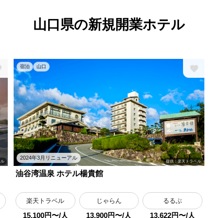
山口県の新規開業ホテル
宿泊
山口
2024年3月リニューアル
提供：楽天トラベル
ベル
油谷湾温泉 ホテル楊貴館
楽天トラベル
じゃらん
るるぶ
15,100円〜/人
13,900円〜/人
13,622円〜/人