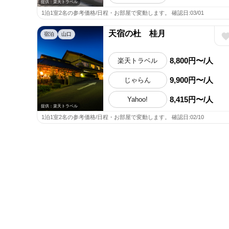
提供：楽天トラベル
1泊1室2名の参考価格/日程・お部屋で変動します。 確認日:03/01
天宿の杜 桂月
宿泊
山口
8,800円〜/人
楽天トラベル
9,900円〜/人
じゃらん
8,415円〜/人
Yahoo!
提供：楽天トラベル
1泊1室2名の参考価格/日程・お部屋で変動します。 確認日:02/10