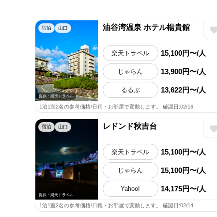
油谷湾温泉 ホテル楊貴館
宿泊
山口
15,100円〜/人
楽天トラベル
13,900円〜/人
じゃらん
13,622円〜/人
るるぶ
提供：楽天トラベル
1泊1室2名の参考価格/日程・お部屋で変動します。 確認日:02/16
レドンド秋吉台
宿泊
山口
15,100円〜/人
楽天トラベル
15,100円〜/人
じゃらん
14,175円〜/人
Yahoo!
提供：楽天トラベル
1泊1室2名の参考価格/日程・お部屋で変動します。 確認日:02/14