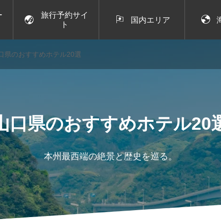
ー
旅行予約サイ



国内エリア
ト
口県のおすすめホテル20選
山口県のおすすめホテル20
本州最西端の絶景と歴史を巡る。