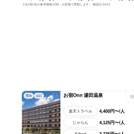
1泊1室2名の参考価格/日程・お部屋で変動します。 確認日:03/01
お宿Onn 湯田温泉
宿泊
山口
4,400円〜/人
楽天トラベル
4,125円〜/人
じゃらん
3,735円〜/人
Yahoo!