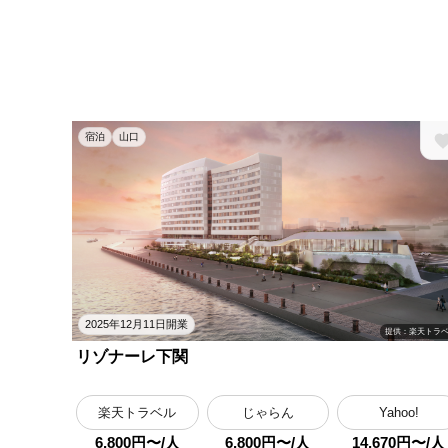
宿泊
山口
2025年12月11日開業
提供：楽天トラ
リゾナーレ下関
楽天トラベル
じゃらん
Yahoo!
6,800円〜/人
6,800円〜/人
14,670円〜/人