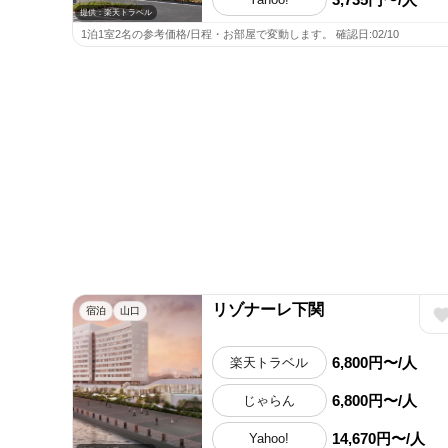
提供：楽天トラベル
1泊1室2名の参考価格/日程・お部屋で変動します。 確認日:02/10
リゾナーレ下関
宿泊
山口
6,800円〜/人
楽天トラベル
6,800円〜/人
じゃらん
14,670円〜/人
Yahoo!