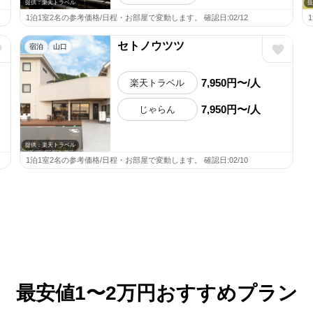
提供：楽天トラベル
提
1泊1室2名の参考価格/日程・お部屋で変動します。 確認日:02/12
セトノウツツ
宿泊
山口
7,950円〜/人
楽天トラベル
7,950円〜/人
じゃらん
提供：楽天トラベル
1泊1室2名の参考価格/日程・お部屋で変動します。 確認日:02/10
最安値1〜2万円おすすめプラン