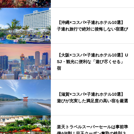
【沖縄×コスパ×子連れホテル10選】
子連れ旅行で絶対に後悔しない宿選び
【大阪×コスパ×子連れホテル10選】U
SJ・観光に便利な「遊び尽くせる」
宿
【滋賀×コスパ×子連れホテル10選】
遊びが充実した満足度の高い宿を厳選
楽天トラベルスーパーセールは事前準
備が8割！目玉クーポン奪取の鉄則３