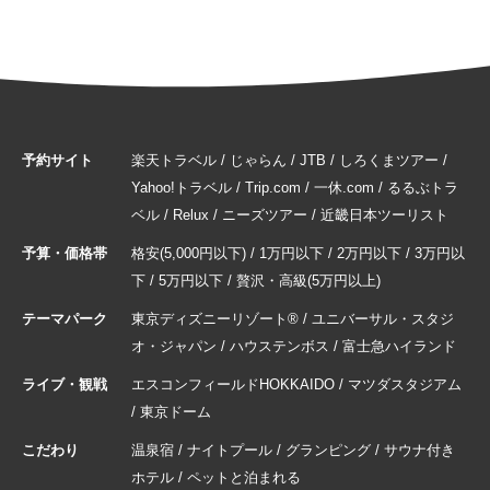
予約サイト
楽天トラベル
/
じゃらん
/
JTB
/
しろくまツアー
/
Yahoo!トラベル
/
Trip.com
/
一休.com
/
るるぶトラ
ベル
/
Relux
/
ニーズツアー
/
近畿日本ツーリスト
予算・価格帯
格安(5,000円以下)
/
1万円以下
/
2万円以下
/
3万円以
下
/
5万円以下
/
贅沢・高級(5万円以上)
テーマパーク
東京ディズニーリゾート®
/
ユニバーサル・スタジ
オ・ジャパン
/
ハウステンボス
/
富士急ハイランド
ライブ・観戦
エスコンフィールドHOKKAIDO
/
マツダスタジアム
/
東京ドーム
こだわり
温泉宿
/
ナイトプール
/
グランピング
/
サウナ付き
ホテル
/
ペットと泊まれる